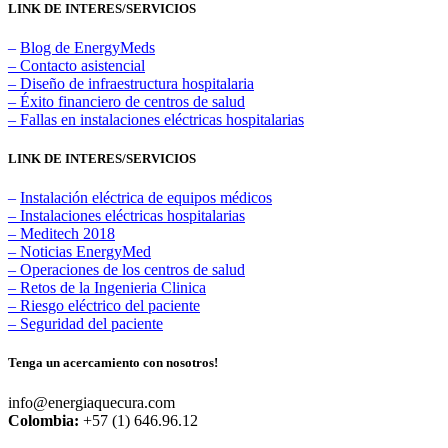
LINK DE INTERES/SERVICIOS
–
Blog de EnergyMeds
– Contacto asistencial
– Diseño de infraestructura hospitalaria
– Éxito financiero de centros de salud
– Fallas en instalaciones eléctricas hospitalarias
LINK DE INTERES/SERVICIOS
–
Instalación eléctrica de equipos médicos
– Instalaciones eléctricas hospitalarias
– Meditech 2018
– Noticias EnergyMed
– Operaciones de los centros de salud
– Retos de la Ingenieria Clinica
– Riesgo eléctrico del paciente
– Seguridad del paciente
Tenga un acercamiento con nosotros!
info@energiaquecura.com
Colombia:
+57 (1) 646.96.12